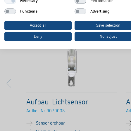
Necessary
Performance
Functional
Advertising
Accept all
Save selection
Deny
No, adjust
Aufbau-Lichtsensor
A
Artikel-Nr.
9070008
Ar
Sensor drehbar