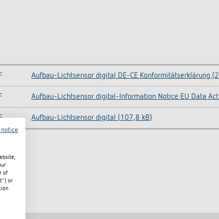
F
Aufbau-Lichtsensor digital DE-CE Konformitätserklärung (
F
Aufbau-Lichtsensor digital-Information Notice EU Data Act
F
Aufbau-Lichtsensor digital (107,8 kB)
 notice
ebsite,
our
e of
t") or
tion