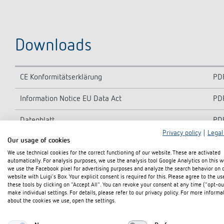
Downloads
CE Konformitätserklärung
PD
Information Notice EU Data Act
PD
Datenblatt
PD
Privacy policy
|
Legal
Our usage of cookies
We use technical cookies for the correct functioning of our website. These are activated
In den Dokumentenkorb
automatically. For analysis purposes, we use the analysis tool Google Analytics on this w
we use the Facebook pixel for advertising purposes and analyze the search behavior on 
website with Luigi's Box. Your explicit consent is required for this. Please agree to the us
these tools by clicking on "Accept All". You can revoke your consent at any time ("opt-ou
make individual settings. For details, please refer to our privacy policy. For more informa
about the cookies we use, open the settings.