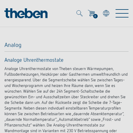
0
Mein Account
Merkzettel (
0
)
Analog
Produkte
Analoge Uhrenthermostate
OEM
Analoge Uhrenthermostate von Theben steuern Wärmepumpen,
Energy Manager
Fußbodenheizungen, Heizkörper oder Gasthermen umweltfreundlich und
energiesparend. Über die Segmentscheibe wählen Sie zwischen Tages-
Lösungen
KNX
und Wochenprogramm und heizen Ihre Räume dann, wenn Sie es
OEM-Lösungen
wünschen. Wählen Sie auf der 24h Segment-Schaltscheibe die
gewünschten Ein- und Ausschaltzeiten über Steckreiter und drehen Sie
Smart Home
Service
die Scheibe dann um. Auf der Rückseite zeigt die Scheibe die 7-Tage-
Ansprechpartner OEM
Zeit- und Lichtsteuerung
Segmente. Neben diesen individuell einstellbaren Temperaturprofilen
können Sie zwischen Betriebsarten wie „dauernde Absenktemperatur“,
DALI
OEM-Referenzen
„dauernde Normaltemperatur“, „Automatikbetrieb“ sowie „Frost- und
Unternehmen
DALI-2 Lichtsteuerung
Downloads
Pflanzenschutz“ wählen. Die Analog-Uhrenthermostate zur
Präsenzmelder & Bewegungsmelder
Wandmontage sind in Varianten mit 230 V Betriebsspannung oder