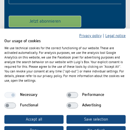
Anfahrt
Privacy policy
|
Legal notice
Our usage of cookies
We use technical cookies for the correct functioning of our website. These are
activated automatically. For analysis purposes, we use the analysis tool Google
Analytics on this website, we use the Facebook pixel for advertising purposes and
analyze the search behavior on our website with Luigi's Box. Your explicit consent is
required for this. Please agree to the use of these tools by clicking on "Accept All".
You can revoke your consent at any time ("opt-out") or make individual settings. For
details, please refer to our privacy policy. For more information about the cookies we
use, open the settings.
Theben AG
Necessary
Performance
Hohenbergstraße 32
72401 Haigerloch
Functional
Advertising
Zentrale:
+49 (0)74 74/692-0
Accept all
Save selection
Vertriebsservice:
+49 (0)74 74/ 692-533
E-Mail:
info@theben.de