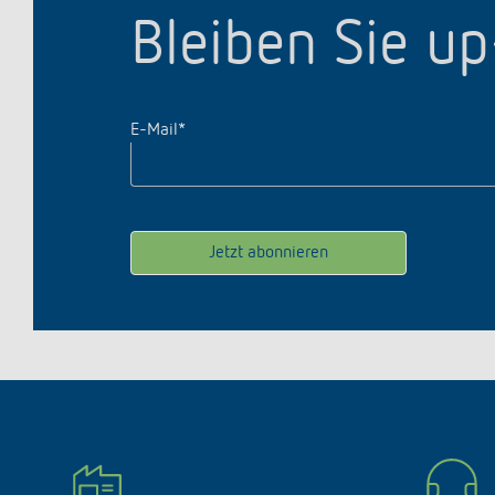
Bleiben Sie u
E-Mail
*