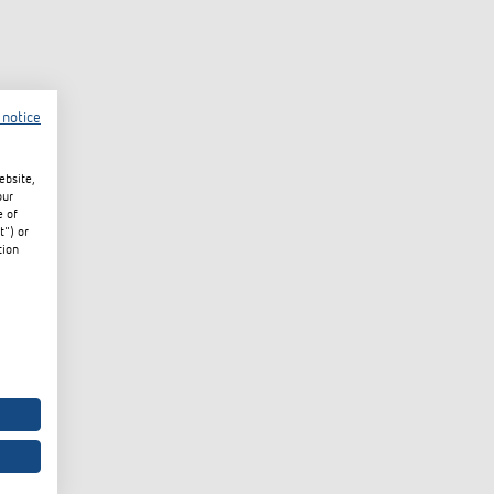
 notice
ebsite,
our
e of
t") or
tion