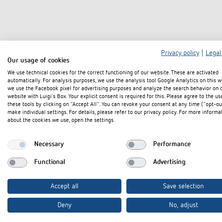
Technische Zeichnungen
Privacy policy
|
Legal
Our usage of cookies
We use technical cookies for the correct functioning of our website. These are activated
automatically. For analysis purposes, we use the analysis tool Google Analytics on this w
we use the Facebook pixel for advertising purposes and analyze the search behavior on 
website with Luigi's Box. Your explicit consent is required for this. Please agree to the us
these tools by clicking on "Accept All". You can revoke your consent at any time ("opt-ou
make individual settings. For details, please refer to our privacy policy. For more informa
about the cookies we use, open the settings.
Necessary
Performance
Functional
Advertising
Accept all
Save selection
Deny
No, adjust