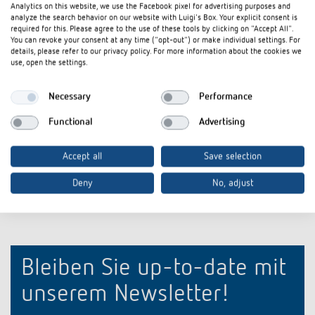
Analytics on this website, we use the Facebook pixel for advertising purposes and
analyze the search behavior on our website with Luigi's Box. Your explicit consent is
required for this. Please agree to the use of these tools by clicking on "Accept All".
Adapterplatte RAMSES 714
Stecksockel R
You can revoke your consent at any time ("opt-out") or make individual settings. For
details, please refer to our privacy policy. For more information about the cookies we
Artikel-Nr.
9070212
Artikel-Nr.
907060
use, open the settings.
Adapterplatte 79 x 79 mm für UP-
Stecksockel 
Dose
RAMSES HF U
Necessary
Performance
auf der Wand
Passend für RAMSES 700 S,
Functional
Advertising
RAMSES 714 und SOTHIS 715
Accept all
Save selection
Deny
No, adjust
Bleiben Sie up-to-date mit
unserem Newsletter!