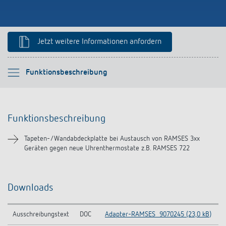
Anfahrt
Jetzt weitere Informationen anfordern
Bitte auswählen
Funktionsbeschreibung
Funktionsbeschreibung
Funktionsbeschreibung
Downloads
Tapeten-/Wandabdeckplatte bei Austausch von RAMSES 3xx
Geräten gegen neue Uhrenthermostate z.B. RAMSES 722
Ähnliche Produkte
Downloads
Ausschreibungstext
DOC
Adapter-RAMSES_9070245 (23,0 kB)