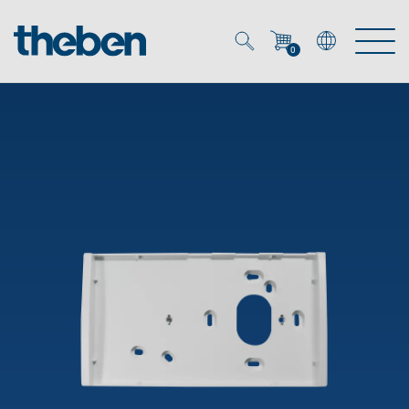
0
Mein Account
Merkzettel (
0
)
Produkte
OEM
Energy Manager
Lösungen
KNX
OEM-Lösungen
Smart Home
Service
Ansprechpartner OEM
Zeit- und Lichtsteuerung
DALI
OEM-Referenzen
Unternehmen
DALI-2 Lichtsteuerung
Downloads
Präsenzmelder & Bewegungsmelder