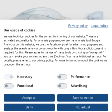
Privacy policy
|
Legal notice
Our usage of cookies
We use technical cookies for the correct functioning of our website. These are
activated automatically. For analysis purposes, we use the analysis tool Google
Analytics on this website, we use the Facebook pixel for advertising purposes and
analyze the search behavior on our website with Luigi's Box. Your explicit consent is
required for this. Please agree to the use of these tools by clicking on "Accept All".
You can revoke your consent at any time ("opt-out") or make individual settings. For
details, please refer to our privacy policy. For more information about the cookies we
use, open the settings.
Necessary
Performance
Functional
Advertising
LUXORliving M140 24V
(Artikel-Nr. 4800493)
Accept all
Save selection
Kombisensor/Wetterstation LUXORliving
Deny
No, adjust