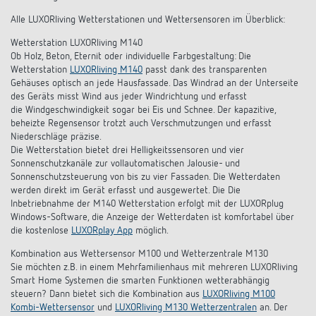
Alle LUXORliving Wetterstationen und Wettersensoren im Überblick:
Wetterstation LUXORliving M140
Ob Holz, Beton, Eternit oder individuelle Farbgestaltung: Die
Wetterstation
LUXORliving M140
passt dank des transparenten
Gehäuses optisch an jede Hausfassade. Das Windrad an der Unterseite
des Geräts misst Wind aus jeder Windrichtung und erfasst
die Windgeschwindigkeit sogar bei Eis und Schnee. Der kapazitive,
beheizte Regensensor trotzt auch Verschmutzungen und erfasst
Niederschläge präzise.
Die Wetterstation bietet drei Helligkeitssensoren und vier
Sonnenschutzkanäle zur vollautomatischen Jalousie- und
Sonnenschutzsteuerung von bis zu vier Fassaden. Die Wetterdaten
werden direkt im Gerät erfasst und ausgewertet. Die Die
Inbetriebnahme der M140 Wetterstation erfolgt mit der LUXORplug
Windows-Software, die Anzeige der Wetterdaten ist komfortabel über
die kostenlose
LUXORplay App
möglich.
Kombination aus Wettersensor M100 und Wetterzentrale M130
Sie möchten z.B. in einem Mehrfamilienhaus mit mehreren LUXORliving
Smart Home Systemen die smarten Funktionen wetterabhängig
steuern? Dann bietet sich die Kombination aus
LUXORliving M100
Kombi-Wettersensor
und
LUXORliving M130 Wetterzentralen
an. Der