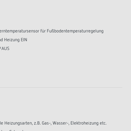
Sensorik
LUXORplay
540 Series
Mehr anzeigen
Historie
Ferntemperatursensor für Fußbodentemperaturregelung
100 Jahre Theben
d Heizung EIN
Unternehmensfilm
N/AUS
Jubiläumsbuch „100 Jahre Building
Automation“
Postkarten
Mehr anzeigen
e Heizungsarten, z.B. Gas-, Wasser-, Elektroheizung etc.