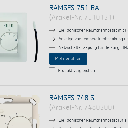
a D
immen
Treppenlicht-Zeitschalter
Analoge Uhrenthermostate
nzeigen
RAMSES 751 RA
a S
dungen
Dimmer
FAQ
nzeigen
nzeigen
(Artikel-Nr. 7510131)
Mehr anzeigen
ment
Design
Elektronischer Raumthermostat mit 
rresheim
Anzeige von Temperaturabsenkung un
Netzschalter 2-polig für Heizung EI
& Funktionen
Mehr erfahren
ateure & Solarteure
Produkt vergleichen
spartner
versorger & Netzbetreiber
nzeigen
RAMSES 748 S
(Artikel-Nr. 7480300)
Elektronischer Raumthermostat für all