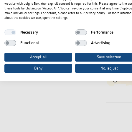
website with Luigi's Box. Your explicit consent is required for this. Please agree to the us
these tools by clicking on "Accept All". You can revoke your consent at any time ("opt-ou
make individual settings. For details, please refer to our privacy policy. For more informa
about the cookies we use, open the settings.
Necessary
Performance
Functional
Advertising
Accept all
Save selection
Deny
No, adjust