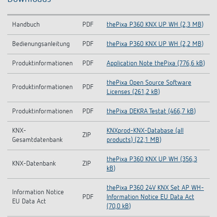
Handbuch
PDF
thePixa P360 KNX UP WH (2,3 MB)
Bedienungsanleitung
PDF
thePixa P360 KNX UP WH (2,2 MB)
Produktinformationen
PDF
Application Note thePixa (776,6 kB)
thePixa Open Source Software
Produktinformationen
PDF
Licenses (261,2 kB)
Produktinformationen
PDF
thePixa DEKRA Testat (466,7 kB)
KNX-
KNXprod-KNX-Database (all
ZIP
Gesamtdatenbank
products) (22,1 MB)
thePixa P360 KNX UP WH (356,3
KNX-Datenbank
ZIP
kB)
thePixa P360 24V KNX Set AP WH-
Information Notice
PDF
Information Notice EU Data Act
EU Data Act
(70,0 kB)