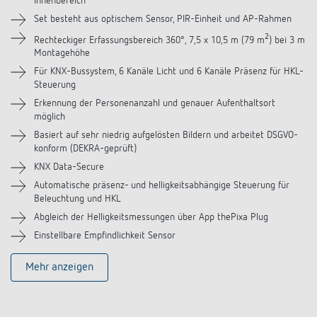
Innenbereich
Downloads
Set besteht aus optischem Sensor, PIR-Einheit und AP-Rahmen
2
Videos
Rechteckiger Erfassungsbereich 360°, 7,5 x 10,5 m (79 m
) bei 3 m
Montagehöhe
Für KNX-Bussystem, 6 Kanäle Licht und 6 Kanäle Präsenz für HKL-
Steuerung
Erkennung der Personenanzahl und genauer Aufenthaltsort
möglich
Basiert auf sehr niedrig aufgelösten Bildern und arbeitet DSGVO-
konform (DEKRA-geprüft)
KNX Data-Secure
Automatische präsenz- und helligkeitsabhängige Steuerung für
Beleuchtung und HKL
Abgleich der Helligkeitsmessungen über App thePixa Plug
Einstellbare Empfindlichkeit Sensor
Mehr anzeigen