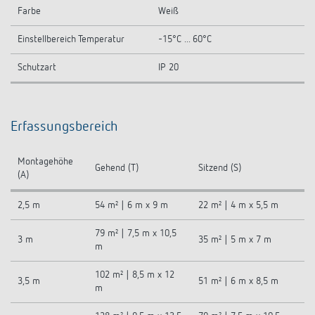
Farbe
Weiß
Einstellbereich Temperatur
-15°C ... 60°C
Schutzart
IP 20
Erfassungsbereich
Montagehöhe
Gehend (T)
Sitzend (S)
(A)
2,5 m
54 m² | 6 m x 9 m
22 m² | 4 m x 5,5 m
79 m² | 7,5 m x 10,5
3 m
35 m² | 5 m x 7 m
m
102 m² | 8,5 m x 12
3,5 m
51 m² | 6 m x 8,5 m
m