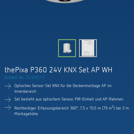
KNX-Systeme
Karriere
Kataloge und Prospekte
Theben AG
LED-Leuchten
KNX Smart Home System LUXORliving
Katalogbestellung
Kontakt
News
Zeit- und Lichtsteuerung
Karriere bei Theben
Präsenzmelder und Bewegungsmelder
Seminare und Online-Trainings
Messe
Klimaregelung
Produktfinder
Technischer Support
LED Beleuchtung
Fachpresse
Kooperationen
Zubehör
Downloads
Ansprechpartner
Klimaregelung
Konformitätserklärungen
thePixa P360 24V KNX Set AP WH
Nachhaltigkeit
Smart Energy
Vertrieb Deutschland
Artikel-Nr.: 2269311
Apps
BIM-Portal
Engagement
Optisches Sensor-Set KNX für die Deckenmontage AP im
LUXORliving
Vertrieb Weltweit
Innenbereich
Referenzen
Set besteht aus optischem Sensor, PIR-Einheit und AP-Rahmen
Design
Ansprechpartner OEM
2
HEMS
Rechteckiger Erfassungsbereich 360°, 7,5 x 10,5 m (79 m
) bei 3 m
Montagehöhe
Historie
Anfrageformular