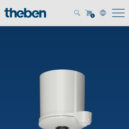
0
Mein Account
Merkzettel (
0
)
Produkte
OEM
Energy Manager
Lösungen
KNX
OEM-Lösungen
Smart Home
Service
Ansprechpartner OEM
Zeit- und Lichtsteuerung
DALI
OEM-Referenzen
Unternehmen
DALI-2 Lichtsteuerung
Downloads
Präsenzmelder & Bewegungsmelder