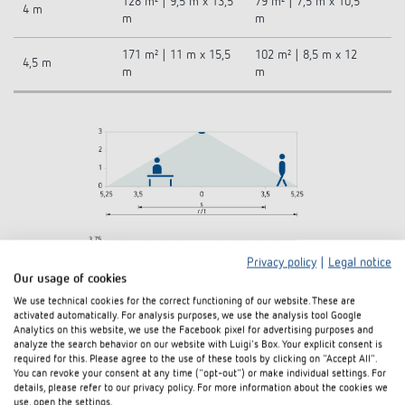
128 m² | 9,5 m x 13,5
79 m² | 7,5 m x 10,5
4 m
m
m
171 m² | 11 m x 15,5
102 m² | 8,5 m x 12
4,5 m
m
m
Privacy policy
|
Legal notice
Our usage of cookies
We use technical cookies for the correct functioning of our website. These are
activated automatically. For analysis purposes, we use the analysis tool Google
Analytics on this website, we use the Facebook pixel for advertising purposes and
analyze the search behavior on our website with Luigi's Box. Your explicit consent is
required for this. Please agree to the use of these tools by clicking on "Accept All".
You can revoke your consent at any time ("opt-out") or make individual settings. For
details, please refer to our privacy policy. For more information about the cookies we
use, open the settings.