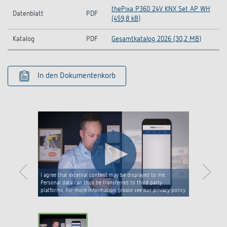
thePixa P360 24V KNX Set AP WH
Datenblatt
PDF
(459,8 kB)
Katalog
PDF
Gesamtkatalog 2026 (30,2 MB)
In den Dokumentenkorb
I agree that external content may be displayed to me.
Personal data can thus be transferred to third party
platforms. For more information, please see our privacy policy.