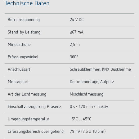
Technische Daten
Betriebsspannung
24 V DC
Stand-by Leistung
≤67 mA
Mindesthöhe
2,5 m
Erfassungswinkel
360°
Anschlussart
Schraubklemmen, KNX Busklemme
Montageart
Deckenmontage, Aufputz
Art der Lichtmessung
Mischlichtmessung
Einschaltverzögerung Präsenz
0 s - 120 min / inaktiv
Umgebungstemperatur
-5°C ... 45°C
Erfassungsbereich quer gehend
79 m² (7,5 x 10,5 m)