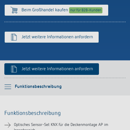
Anfahrt
Beim Großhandel kaufen
nur für B2B-Kunden
Jetzt weitere Informationen anfordern
Jetzt weitere Informationen anfordern
Bitte auswählen
Funktionsbeschreibung
Funktionsbeschreibung
Funktionsbeschreibung
Technische Informationen
Optisches Sensor-Set KNX für die Deckenmontage AP im