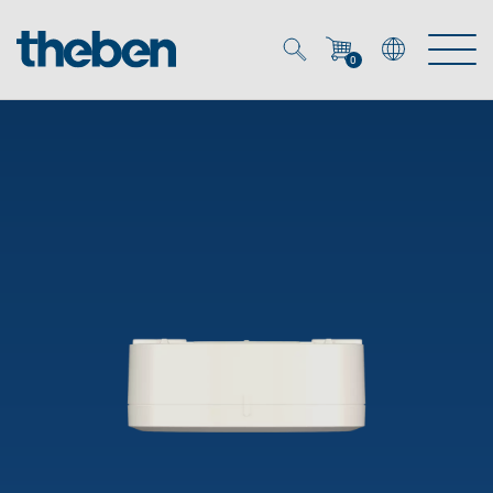
0
Mein Account
Merkzettel (
0
)
Produkte
OEM
Energy Manager
Lösungen
KNX
OEM-Lösungen
Smart Home
Service
Ansprechpartner OEM
Zeit- und Lichtsteuerung
DALI
OEM-Referenzen
Unternehmen
DALI-2 Lichtsteuerung
Downloads
Präsenzmelder & Bewegungsmelder