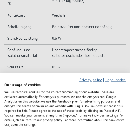
≤ ± 1 s/Tag (Quarz)
°C
Kontaktart
Wechsler
Schaltausgang
Potenzialfrei und phasenunabhängig
Stand-by Leistung
0,6 W
Gehäuse- und
Hochtemperaturbeständige,
Isolationsmaterial
selbsterlöschende Thermoplaste
Schutzart
IP 54
Schutzklasse
II nach EN 62 054-21
Privacy policy
|
Legal notice
Our usage of cookies
Umgebungstemperatur
-10°C ... 55°C
We use technical cookies for the correct functioning of our website. These are
activated automatically. For analysis purposes, we use the analysis tool Google
Analytics on this website, we use the Facebook pixel for advertising purposes and
analyze the search behavior on our website with Luigi's Box. Your explicit consent is
required for this. Please agree to the use of these tools by clicking on "Accept All".
Technische Zeichnungen
You can revoke your consent at any time ("opt-out") or make individual settings. For
details, please refer to our privacy policy. For more information about the cookies we
use, open the settings.