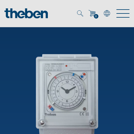
0
Mein Account
Merkzettel (
0
)
Produkte
OEM
Energy Manager
Lösungen
KNX
OEM-Lösungen
Smart Home
Service
Ansprechpartner OEM
Zeit- und Lichtsteuerung
DALI
OEM-Referenzen
Unternehmen
DALI-2 Lichtsteuerung
Downloads
Präsenzmelder & Bewegungsmelder