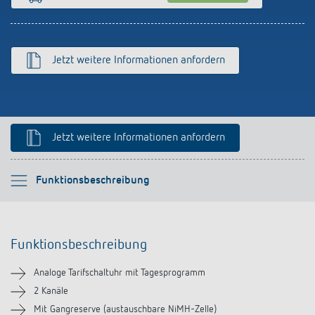
Anfahrt
Jetzt weitere Informationen anfordern
Jetzt weitere Informationen anfordern
Bitte auswählen
Funktionsbeschreibung
Funktionsbeschreibung
Funktionsbeschreibung
Technische Informationen
Analoge Tarifschaltuhr mit Tagesprogramm
Downloads
2 Kanäle
Mit Gangreserve (austauschbare NiMH-Zelle)