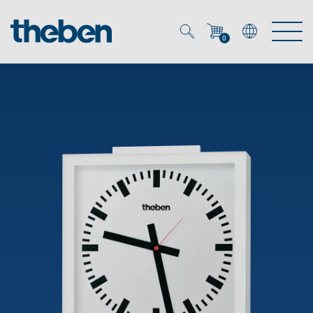
0
Mein Account
Merkzettel (
0
)
Produkte
OEM
Energy Manager
Lösungen
KNX
OEM-Lösungen
Smart Home
Service
Ansprechpartner OEM
Zeit- und Lichtsteuerung
DALI
OEM-Referenzen
Unternehmen
DALI-2 Lichtsteuerung
Downloads
Präsenzmelder & Bewegungsmelder