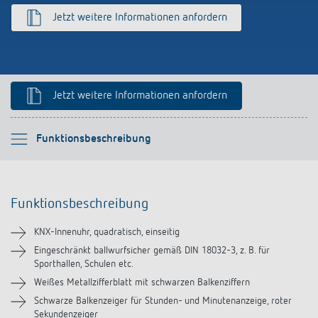
Anfahrt
Jetzt weitere Informationen anfordern
Jetzt weitere Informationen anfordern
Bitte auswählen
Funktionsbeschreibung
Funktionsbeschreibung
Funktionsbeschreibung
Technische Informationen
KNX-Innenuhr, quadratisch, einseitig
Downloads
Eingeschränkt ballwurfsicher gemäß DIN 18032-3, z. B. für
Sporthallen, Schulen etc.
Weißes Metallzifferblatt mit schwarzen Balkenziffern
Schwarze Balkenzeiger für Stunden- und Minutenanzeige, roter
Sekundenzeiger