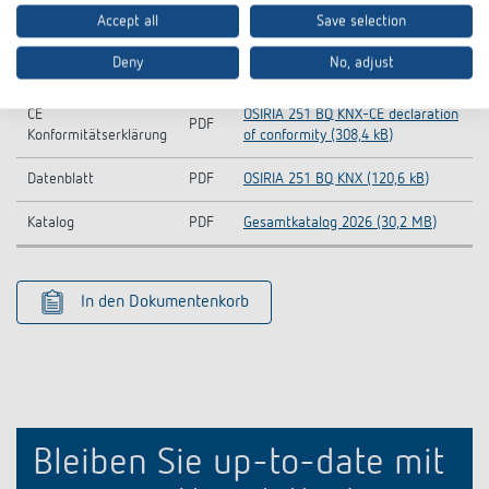
Gesamtdatenbank
products) (22,1 MB)
Accept all
Save selection
Information Notice EU
OSIRIA 251 BQ KNX-Information
PDF
Deny
No, adjust
Data Act
Notice EU Data Act (59,1 kB)
CE
OSIRIA 251 BQ KNX-CE declaration
PDF
Konformitätserklärung
of conformity (308,4 kB)
Datenblatt
PDF
OSIRIA 251 BQ KNX (120,6 kB)
Katalog
PDF
Gesamtkatalog 2026 (30,2 MB)
In den Dokumentenkorb
Bleiben Sie up-to-date mit