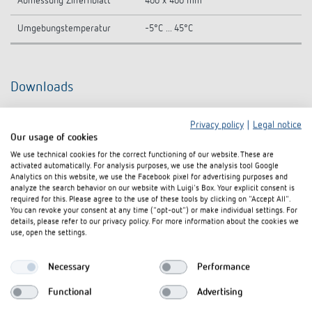
Abmessung Ziffernblatt
400 x 400 mm
Umgebungstemperatur
-5°C ... 45°C
Downloads
OSIRIA-251-BQ-KNX_5009252
Privacy policy
|
Legal notice
Ausschreibungstext
DOC
(32,3 kB)
Our usage of cookies
We use technical cookies for the correct functioning of our website. These are
Handbuch
PDF
OSIRIA (708,1 kB)
activated automatically. For analysis purposes, we use the analysis tool Google
Analytics on this website, we use the Facebook pixel for advertising purposes and
analyze the search behavior on our website with Luigi's Box. Your explicit consent is
Bedienungsanleitung
PDF
OSIRIA (262,3 kB)
required for this. Please agree to the use of these tools by clicking on "Accept All".
You can revoke your consent at any time ("opt-out") or make individual settings. For
KNX-Datenbank
ZIP
OSIRIA_vd2_0410 (14,9 kB)
details, please refer to our privacy policy. For more information about the cookies we
use, open the settings.
Open-Source-License-Information
Produktinformationen
PDF
5009252-Produktinformationen
Necessary
Performance
(291,3 kB)
Functional
Advertising
KNX-
KNXprod-KNX-Database (all
ZIP