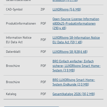
Gesamtdatenbank
products) (3,5 MB)
CAD-Symbol
ZIP
LUXORliving (5,6 MB)
Open-Source-License-Information
Produktinformationen
PDF
4800425-Produktinformationen
(290,4 kB)
Information Notice
LUXORliving S8-Information Notice
PDF
EU Data Act
EU Data Act (59,1 kB)
Datenblatt
PDF
LUXORliving S8 (638,6 kB)
BRO Einfach einfacher, Einfach
Broschüre
PDF
sicherer, LUXORliving Smart Home-
System (3,9 MB)
BRO LUXORliving Smart Home-
Broschüre
PDF
System Endkunde (2,0 MB)
Katalog
PDF
Gesamtkatalog 2026 (30,2 MB)