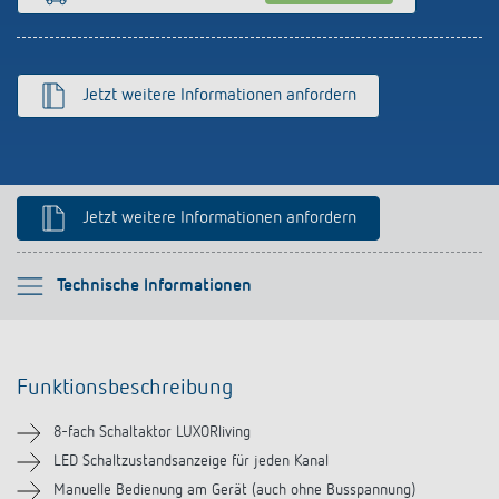
Anfahrt
Jetzt weitere Informationen anfordern
Jetzt weitere Informationen anfordern
Bitte auswählen
Technische Informationen
Funktionsbeschreibung
Funktionsbeschreibung
Technische Informationen
8-fach Schaltaktor LUXORliving
Downloads
LED Schaltzustandsanzeige für jeden Kanal
Manuelle Bedienung am Gerät (auch ohne Busspannung)