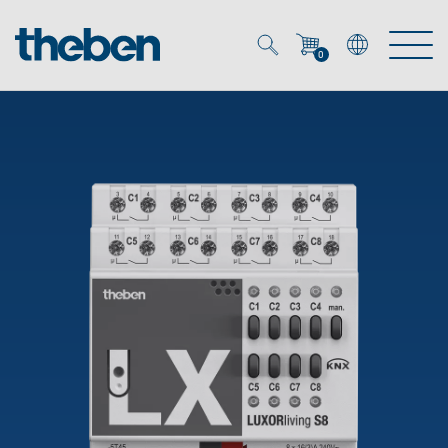
0
Mein Account
Merkzettel (
0
)
Produkte
OEM
Energy Manager
Lösungen
KNX
OEM-Lösungen
Smart Home
Service
Ansprechpartner OEM
Zeit- und Lichtsteuerung
DALI
OEM-Referenzen
Unternehmen
DALI-2 Lichtsteuerung
Downloads
Präsenzmelder & Bewegungsmelder