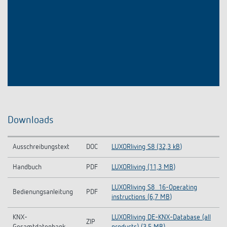
Downloads
Ausschreibungstext
DOC
LUXORliving S8 (32,3 kB)
Handbuch
PDF
LUXORliving (11,3 MB)
LUXORliving S8_16-Operating
Bedienungsanleitung
PDF
instructions (6,7 MB)
KNX-
LUXORliving DE-KNX-Database (all
ZIP