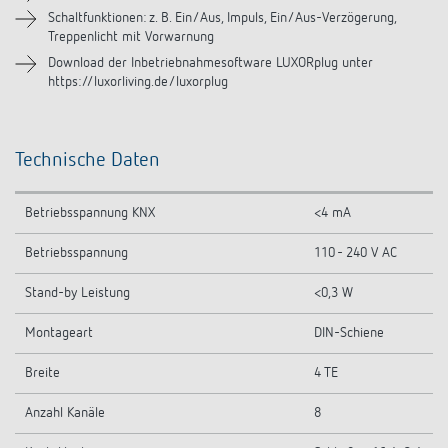
Videos
Schaltfunktionen: z. B. Ein/Aus, Impuls, Ein/Aus-Verzögerung,
Treppenlicht mit Vorwarnung
Download der Inbetriebnahmesoftware LUXORplug unter
https://luxorliving.de/luxorplug
Technische Daten
Betriebsspannung KNX
<4 mA
Betriebsspannung
110 - 240 V AC
Stand-by Leistung
<0,3 W
Montageart
DIN-Schiene
Breite
4 TE
Anzahl Kanäle
8