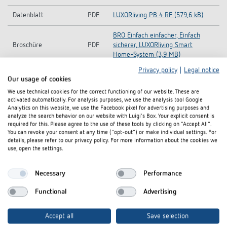
Datenblatt
PDF
LUXORliving PB 4 RF (579,6 kB)
BRO Einfach einfacher, Einfach
Broschüre
PDF
sicherer, LUXORliving Smart
Home-System (3,9 MB)
Privacy policy
|
Legal notice
BRO LUXORliving Smart Home-
Our usage of cookies
Broschüre
PDF
System Endkunde (2,0 MB)
We use technical cookies for the correct functioning of our website. These are
activated automatically. For analysis purposes, we use the analysis tool Google
Katalog
PDF
Gesamtkatalog 2026 (30,2 MB)
Analytics on this website, we use the Facebook pixel for advertising purposes and
analyze the search behavior on our website with Luigi's Box. Your explicit consent is
required for this. Please agree to the use of these tools by clicking on "Accept All".
You can revoke your consent at any time ("opt-out") or make individual settings. For
details, please refer to our privacy policy. For more information about the cookies we
In den Dokumentenkorb
use, open the settings.
Necessary
Performance
Zubehör
Functional
Advertising
Accept all
Save selection