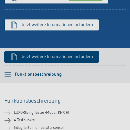
Anfahrt
Jetzt weitere Informationen anfordern
Jetzt weitere Informationen anfordern
Bitte auswählen
Funktionsbeschreibung
Funktionsbeschreibung
Funktionsbeschreibung
Technische Informationen
LUXORliving Taster-Modul, KNX RF
Downloads
4 Tastpunkte
Integrierter Temperatursensor