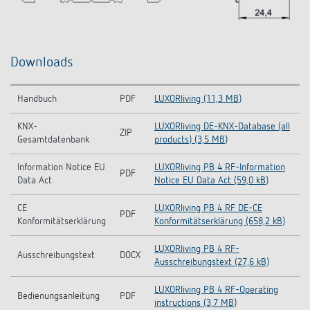
Downloads
Handbuch
PDF
LUXORliving (11,3 MB)
KNX-
LUXORliving DE-KNX-Database (all
ZIP
Gesamtdatenbank
products) (3,5 MB)
Information Notice EU
LUXORliving PB 4 RF-Information
PDF
Data Act
Notice EU Data Act (59,0 kB)
CE
LUXORliving PB 4 RF DE-CE
PDF
Konformitätserklärung
Konformitätserklärung (658,2 kB)
LUXORliving PB 4 RF-
Ausschreibungstext
DOCX
Ausschreibungstext (27,6 kB)
LUXORliving PB 4 RF-Operating
Bedienungsanleitung
PDF
instructions (3,7 MB)