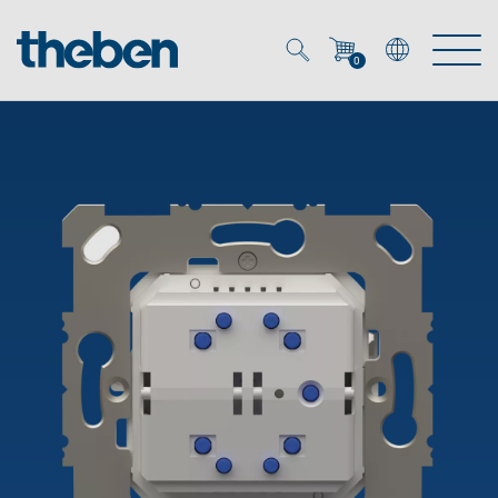
0
Mein Account
Merkzettel (
0
)
Produkte
OEM
Energy Manager
Lösungen
KNX
OEM-Lösungen
Smart Home
Service
Ansprechpartner OEM
Zeit- und Lichtsteuerung
DALI
OEM-Referenzen
Unternehmen
DALI-2 Lichtsteuerung
Downloads
Präsenzmelder & Bewegungsmelder