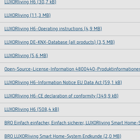
LUXORliving H6 (30,7 kB)
LUXORliving (11,3 MB)
LUXORliving H6-Operating instructions (4,9 MB)
LUXORliving DE-KNX-Database (all products) (3,5 MB)
LUXORliving (5,6 MB)
Open-Source-License-Information 4800440-Produktinformationen
LUXORliving H6-Information Notice EU Data Act (59,1 kB)
LUXORliving H6-CE declaration of conformity (349,9 kB)
LUXORliving H6 (508,4 kB)
BRO Einfach einfacher, Einfach sicherer, LUXORliving Smart Home
BRO LUXORliving Smart Home-System Endkunde (2,0 MB)