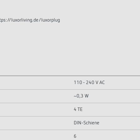
s://luxorliving.de/luxorplug
110 - 240 V AC
~0,3 W
4 TE
DIN-Schiene
6