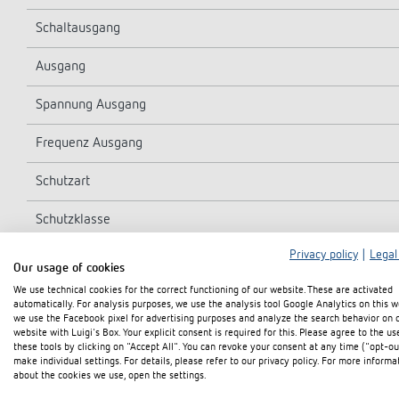
Schaltausgang
Ausgang
Spannung Ausgang
Frequenz Ausgang
Schutzart
Schutzklasse
Privacy policy
|
Legal
Our usage of cookies
We use technical cookies for the correct functioning of our website. These are activated
automatically. For analysis purposes, we use the analysis tool Google Analytics on this w
we use the Facebook pixel for advertising purposes and analyze the search behavior on 
website with Luigi's Box. Your explicit consent is required for this. Please agree to the us
Technische Zeichnungen
these tools by clicking on "Accept All". You can revoke your consent at any time ("opt-ou
make individual settings. For details, please refer to our privacy policy. For more informa
about the cookies we use, open the settings.