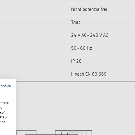
Nicht potenzialfrei
Triac
24 V AC - 240 V AC
50 - 60 Hz
IP 20
II nach EN 60 669
 notice
ebsite,
our
e of
t") or
tion