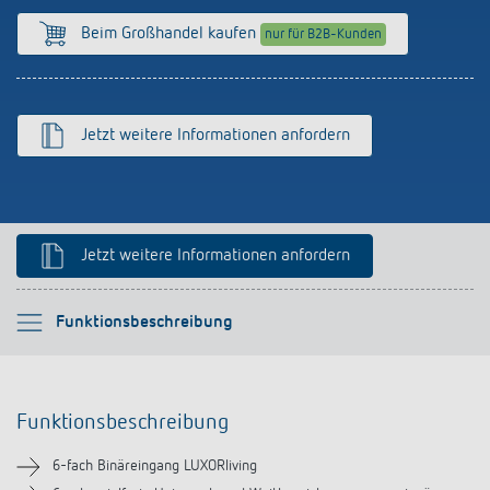
Anfahrt
Beim Großhandel kaufen
nur für B2B-Kunden
Jetzt weitere Informationen anfordern
Jetzt weitere Informationen anfordern
Bitte auswählen
Funktionsbeschreibung
Funktionsbeschreibung
Funktionsbeschreibung
Technische Informationen
6-fach Binäreingang LUXORliving