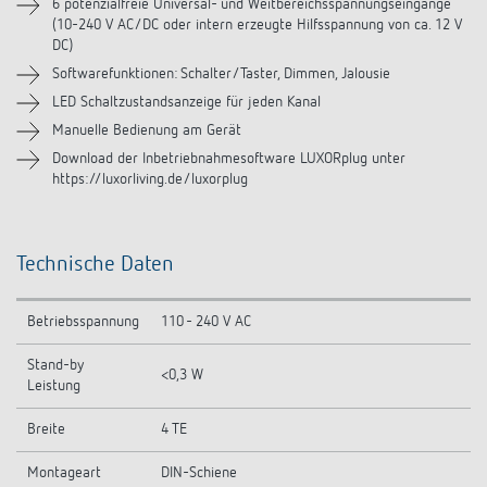
Downloads
6 potenzialfreie Universal- und Weitbereichsspannungseingänge
(10-240 V AC/DC oder intern erzeugte Hilfsspannung von ca. 12 V
DC)
Videos
Softwarefunktionen: Schalter/Taster, Dimmen, Jalousie
LED Schaltzustandsanzeige für jeden Kanal
Manuelle Bedienung am Gerät
Download der Inbetriebnahmesoftware LUXORplug unter
https://luxorliving.de/luxorplug
Technische Daten
Betriebsspannung
110 - 240 V AC
Stand-by
<0,3 W
Leistung
Breite
4 TE
Montageart
DIN-Schiene