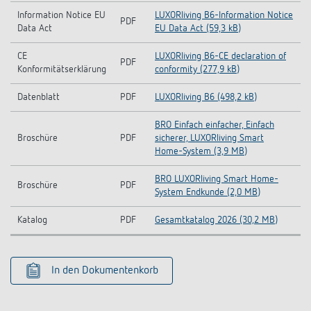
Information Notice EU
LUXORliving B6-Information Notice
PDF
Data Act
EU Data Act (59,3 kB)
CE
LUXORliving B6-CE declaration of
PDF
Konformitätserklärung
conformity (277,9 kB)
Datenblatt
PDF
LUXORliving B6 (498,2 kB)
BRO Einfach einfacher, Einfach
Broschüre
PDF
sicherer, LUXORliving Smart
Home-System (3,9 MB)
BRO LUXORliving Smart Home-
Broschüre
PDF
System Endkunde (2,0 MB)
Katalog
PDF
Gesamtkatalog 2026 (30,2 MB)
In den Dokumentenkorb