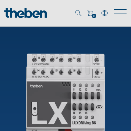
0
Mein Account
Merkzettel (
0
)
Produkte
OEM
Energy Manager
Lösungen
KNX
OEM-Lösungen
Smart Home
Service
Ansprechpartner OEM
Zeit- und Lichtsteuerung
DALI
OEM-Referenzen
Unternehmen
DALI-2 Lichtsteuerung
Downloads
Präsenzmelder & Bewegungsmelder