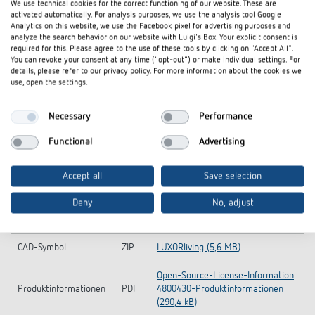
We use technical cookies for the correct functioning of our website. These are
activated automatically. For analysis purposes, we use the analysis tool Google
Analytics on this website, we use the Facebook pixel for advertising purposes and
analyze the search behavior on our website with Luigi's Box. Your explicit consent is
required for this. Please agree to the use of these tools by clicking on "Accept All".
You can revoke your consent at any time ("opt-out") or make individual settings. For
Downloads
details, please refer to our privacy policy. For more information about the cookies we
use, open the settings.
Ausschreibungstext
DOC
LUXORliving B6 (30,7 kB)
Necessary
Performance
Handbuch
PDF
LUXORliving (11,3 MB)
Functional
Advertising
LUXORliving B6-Operating
Bedienungsanleitung
PDF
Accept all
Save selection
instructions (4,7 MB)
Deny
No, adjust
KNX-
LUXORliving DE-KNX-Database (all
ZIP
Gesamtdatenbank
products) (3,5 MB)
CAD-Symbol
ZIP
LUXORliving (5,6 MB)
Open-Source-License-Information
Produktinformationen
PDF
4800430-Produktinformationen
(290,4 kB)