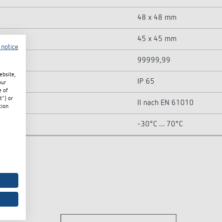
48 x 48 mm
45 x 45 mm
 notice
99999,99
ebsite,
IP 65
our
e of
t") or
II nach EN 61010
tion
-30°C ... 70°C