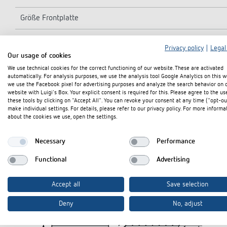
Größe Frontplatte
Größe Einbauausschnitt
Privacy policy
|
Legal
Our usage of cookies
Zählbereich
We use technical cookies for the correct functioning of our website. These are activated
automatically. For analysis purposes, we use the analysis tool Google Analytics on this w
Schutzart
we use the Facebook pixel for advertising purposes and analyze the search behavior on 
website with Luigi's Box. Your explicit consent is required for this. Please agree to the us
these tools by clicking on "Accept All". You can revoke your consent at any time ("opt-ou
Schutzklasse
make individual settings. For details, please refer to our privacy policy. For more informa
about the cookies we use, open the settings.
Umgebungstemperatur
Necessary
Performance
Functional
Advertising
Accept all
Save selection
Technische Zeichnungen
Deny
No, adjust