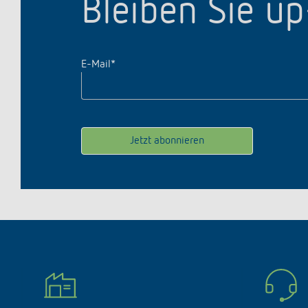
Bleiben Sie u
E-Mail
*