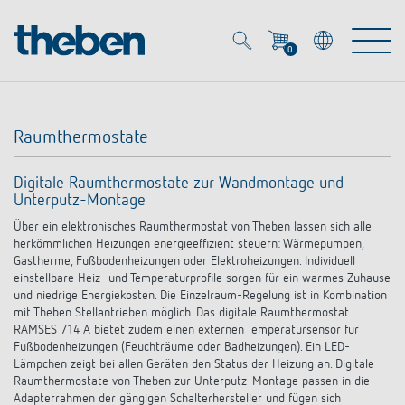
0
Mein Account
Merkzettel (
0
)
Raumthermostate
Produkte
Digitale Raumthermostate zur Wandmontage und
Unterputz-Montage
OEM
Energy Manager
Über ein elektronisches Raumthermostat von Theben lassen sich alle
herkömmlichen Heizungen energieeffizient steuern: Wärmepumpen,
Lösungen
KNX
Gastherme, Fußbodenheizungen oder Elektroheizungen. Individuell
OEM-Lösungen
einstellbare Heiz- und Temperaturprofile sorgen für ein warmes Zuhause
und niedrige Energiekosten. Die Einzelraum-Regelung ist in Kombination
Smart Home
Service
mit Theben Stellantrieben möglich. Das digitale Raumthermostat
Ansprechpartner OEM
Zeit- und Lichtsteuerung
RAMSES 714 A bietet zudem einen externen Temperatursensor für
Fußbodenheizungen (Feuchträume oder Badheizungen). Ein LED-
DALI
OEM-Referenzen
Lämpchen zeigt bei allen Geräten den Status der Heizung an. Digitale
Unternehmen
DALI-2 Lichtsteuerung
Downloads
Raumthermostate von Theben zur Unterputz-Montage passen in die
Präsenzmelder & Bewegungsmelder
Adapterrahmen der gängigen Schalterhersteller und fügen sich