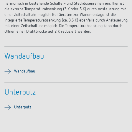
KNX-Systeme
harmonisch in bestehende Schalter- und Steckdosenreihen ein. Hier ist
Karriere
Kataloge und Prospekte
die externe Temperaturabsenkung (3 K oder 5 K) durch Ansteuerung mit
Theben AG
LED-Leuchten
einer Zeitschaltuhr möglich. Bei Geräten zur Wandmontage ist die
KNX Smart Home System LUXORliving
integrierte Temperaturabsenkung (ca. 3,5 K) ebenfalls durch Ansteuerung
Katalogbestellung
Kontakt
News
mit einer Zeitschaltuhr möglich. Die Temperaturabsenkung kann durch
Zeit- und Lichtsteuerung
Karriere bei Theben
Öffnen einer Drahtbrücke auf 2 K reduziert werden.
Präsenzmelder und Bewegungsmelder
Seminare und Online-Trainings
Messe
Klimaregelung
Produktfinder
Technischer Support
LED Beleuchtung
Fachpresse
Kooperationen
Wandaufbau
Zubehör
Downloads
Ansprechpartner
Klimaregelung
Konformitätserklärungen
Nachhaltigkeit
Wandaufbau
Smart Energy
Vertrieb Deutschland
Apps
BIM-Portal
Engagement
LUXORliving
Vertrieb Weltweit
Unterputz
Referenzen
Design
Ansprechpartner OEM
HEMS
Unterputz
Historie
Anfrageformular