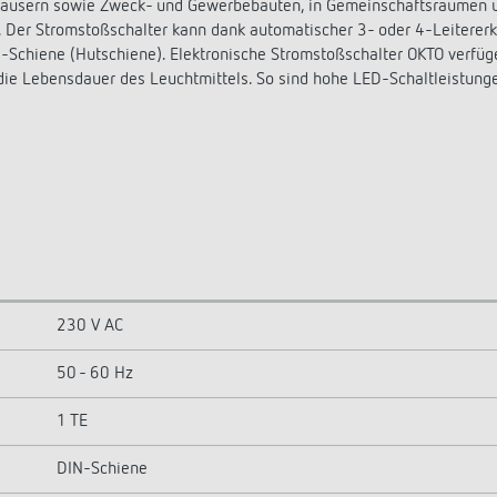
äusern sowie Zweck- und Gewerbebauten, in Gemeinschaftsräumen un
b. Der Stromstoßschalter kann dank automatischer 3- oder 4-Leitere
-Schiene (Hutschiene). Elektronische Stromstoßschalter OKTO verfüg
 die Lebensdauer des Leuchtmittels. So sind hohe LED-Schaltleistung
230 V AC
50 - 60 Hz
1 TE
DIN-Schiene