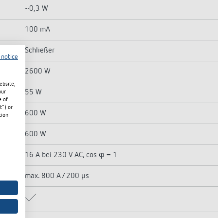
~0,3 W
100 mA
Schließer
 notice
2600 W
ebsite,
55 W
our
e of
t") or
600 W
tion
600 W
16 A bei 230 V AC, cos φ = 1
max. 800 A / 200 µs