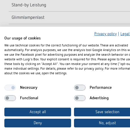
Stand-by Leistung
Glimmlampenlast
Kontaktart
Privacy policy
|
Legal
Our usage of cookies
Glüh-/Halogenlampenlast
We use technical cookies for the correct functioning of our website. These are activated
automatically. For analysis purposes, we use the analysis tool Google Analytics on this w
LED-Lampe < 2 W
we use the Facebook pixel for advertising purposes and analyze the search behavior on 
website with Luigi's Box. Your explicit consent is required for this. Please agree to the us
these tools by clicking on "Accept All". You can revoke your consent at any time ("opt-ou
LED-Lampe 2-8 W
make individual settings. For details, please refer to our privacy policy. For more informa
about the cookies we use, open the settings.
LED-Lampe > 8 W
Necessary
Performance
Schaltleistung
Functional
Advertising
Einschaltstrom
Accept all
Save selection
Multispannungseingang
Deny
No, adjust