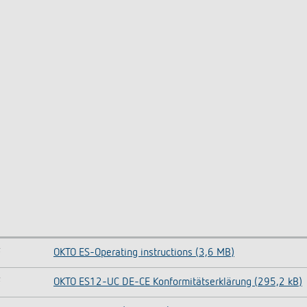
F
OKTO ES-Operating instructions (3,6 MB)
F
OKTO ES12-UC DE-CE Konformitätserklärung (295,2 kB)